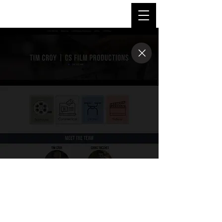
TimCroyCS@gmail.com